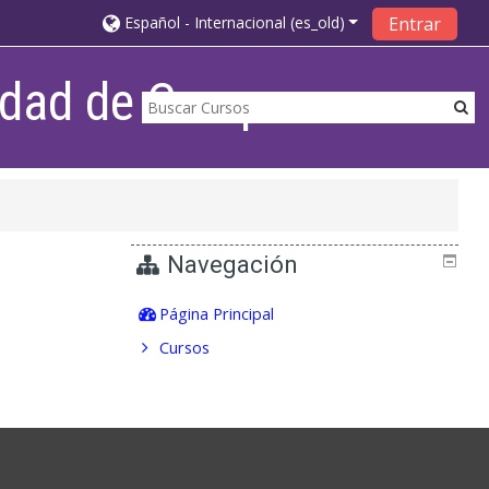
Español - Internacional ‎(es_old)‎
Entrar
lidad de Campana
Navegación
Página Principal
Cursos