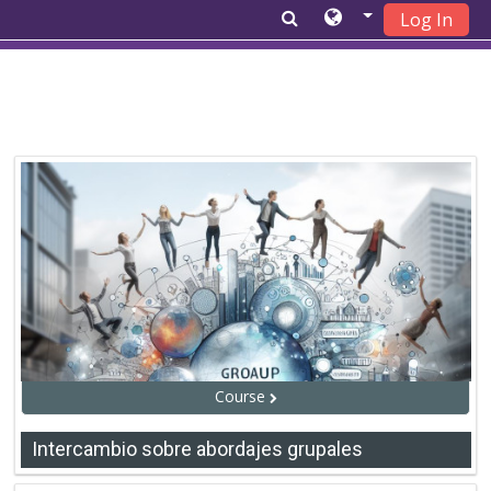
Log In
Skip to main content
Course
Intercambio sobre abordajes grupales