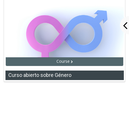
Intercambio sobre abordajes grupales
Espacio de intercambio para profesionales del
municipio sobre abord...
Course
Curso abierto sobre Género
Curso abierto sobre Género
Este es un curso abierto para lxs compañerxs
trabajadorxs municipal...
Teacher:
Mariano Acciardi